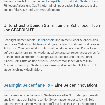
Seidentücher
, Nikitücher und
einfarbige Chiffon und Satin Seidenschals
.
Für jeden Anlass und Outfit bieten wir ein passendes Seidenaccessoire,
das perfekt zu Dir und Deinem Outfit passt.
Unterstreiche Deinen Stil mit einem Schal oder Tuch
von SEABRIGHT
Seabright Damenschals,
Herrenschals
und Damentücher zeichnen sich
durch eine Vielzahl an Motiven, kräftigen Farbkombinationen und feinster
Seide aus. Zu wechselnden Jahreszeiten bringen wir neue Kollektionen
auf den Markt, um immer wieder ausdrucksstarke Seidenaccessoires für
Deinen Look zu kreieren. Seabright Seidenschals und Seidentücher
runden Dein Outfit ab und bringen Deinen persönlichen Akzent zum
Ausdruck. Seabright Seidenaccessoires sind ein echter Blickfang und
lassen sich individuell stylen.
Seabright Seidenflanell®
– Eine Seideninnovation!
Seit tausenden von Jahren gilt Seide als ein edler Stoff, der geschmeidig
und leicht aus der Endlosfaser der Seidenraupe hergestellt wird. Seit
tausenden von Jahren wurde der Stoff auf ähnlicher Weise hergestellt