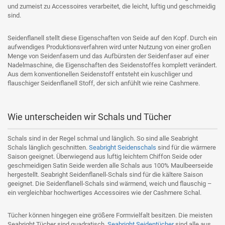
und zumeist zu Accessoires verarbeitet, die leicht, luftig und geschmeidig
sind.
Seidenflanell stellt diese Eigenschaften von Seide auf den Kopf. Durch ein
aufwendiges Produktionsverfahren wird unter Nutzung von einer großen
Menge von Seidenfasern und das Aufbürsten der Seidenfaser auf einer
Nadelmaschine, die Eigenschaften des Seidenstoffes komplett verändert.
Aus dem konventionellen Seidenstoff entsteht ein kuschliger und
flauschiger Seidenflanell Stoff, der sich anfühlt wie reine Cashmere.
Wie unterscheiden wir Schals und Tücher
Schals sind in der Regel schmal und länglich. So sind alle Seabright
Schals länglich geschnitten.
Seabright Seidenschals
sind für die wärmere
Saison geeignet. Überwiegend aus luftig leichtem Chiffon Seide oder
geschmeidigen Satin Seide werden alle Schals aus 100% Maulbeerseide
hergestellt. Seabright Seidenflanell-Schals sind für die kältere Saison
geeignet. Die Seidenflanell-Schals sind wärmend, weich und flauschig –
ein vergleichbar hochwertiges Accessoires wie der Cashmere Schal.
Tücher können hingegen eine größere Formvielfalt besitzen. Die meisten
Seabright Tücher sind quadratisch.
Seabright Seidentücher
sind alle aus