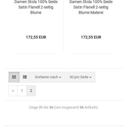
Damen Stola 100% Seide
Damen Stola 100% Seide
Satin Flanell 2-seitig
Satin Flanell 2-seitig
Blume
Blume Malerei
172,55 EUR
172,55 EUR
Sortieren nach
30 pro Seite
«
1
2
Zeige
31
bis
56
(von insgesamt
56
Artikeln)