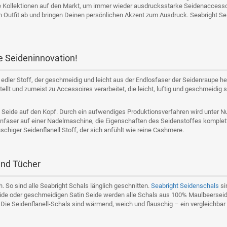
 Kollektionen auf den Markt, um immer wieder ausdrucksstarke Seidenaccessoir
 Outfit ab und bringen Deinen persönlichen Akzent zum Ausdruck. Seabright Se
e Seideninnovation!
n edler Stoff, der geschmeidig und leicht aus der Endlosfaser der Seidenraupe he
llt und zumeist zu Accessoires verarbeitet, die leicht, luftig und geschmeidig s
on Seide auf den Kopf. Durch ein aufwendiges Produktionsverfahren wird unter 
nfaser auf einer Nadelmaschine, die Eigenschaften des Seidenstoffes komplett
schiger Seidenflanell Stoff, der sich anfühlt wie reine Cashmere.
und Tücher
h. So sind alle Seabright Schals länglich geschnitten.
Seabright Seidenschals
si
ide oder geschmeidigen Satin Seide werden alle Schals aus 100% Maulbeerseide 
t. Die Seidenflanell-Schals sind wärmend, weich und flauschig – ein vergleichba