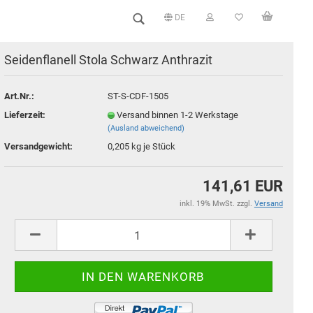
DE
Sprache auswählen
Seidenflanell Stola Schwarz Anthrazit
Art.Nr.:
ST-S-CDF-1505
Lieferzeit:
Versand binnen 1-2 Werkstage
(Ausland abweichend)
Versandgewicht:
0,205
kg je Stück
141,61 EUR
inkl. 19% MwSt. zzgl.
Versand
Konto erstellen
Passwort vergessen?