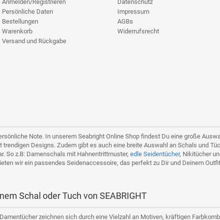
Anmelden/Registrieren
Datenschutz
Persönliche Daten
Impressum
Bestellungen
AGBs
Warenkorb
Widerrufsrecht
Versand und Rückgabe
persönliche Note. In unserem Seabright Online Shop findest Du eine große Aus
t trendigen Designs. Zudem gibt es auch eine breite Auswahl an Schals und Tü
ar. So z.B: Damenschals mit Hahnentrittmuster,
edle Seidentücher
, Nikitücher u
 bieten wir ein passendes Seidenaccessoire, das perfekt zu Dir und Deinem Outfit
 einem Schal oder Tuch von SEABRIGHT
Damentücher zeichnen sich durch eine Vielzahl an Motiven, kräftigen Farbkombi