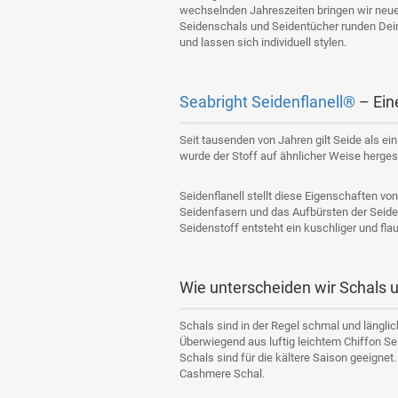
wechselnden Jahreszeiten bringen wir neue
Seidenschals und Seidentücher runden Dein
und lassen sich individuell stylen.
Seabright Seidenflanell®
– Ein
Seit tausenden von Jahren gilt Seide als ei
wurde der Stoff auf ähnlicher Weise hergeste
Seidenflanell stellt diese Eigenschaften v
Seidenfasern und das Aufbürsten der Seide
Seidenstoff entsteht ein kuschliger und flau
Wie unterscheiden wir Schals 
Schals sind in der Regel schmal und länglic
Überwiegend aus luftig leichtem Chiffon Se
Schals sind für die kältere Saison geeigne
Cashmere Schal.