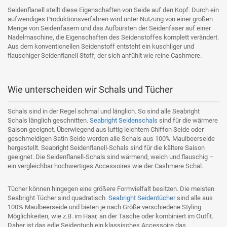
Seidenflanell stellt diese Eigenschaften von Seide auf den Kopf. Durch ein
aufwendiges Produktionsverfahren wird unter Nutzung von einer großen
Menge von Seidenfasern und das Aufbürsten der Seidenfaser auf einer
Nadelmaschine, die Eigenschaften des Seidenstoffes komplett verändert.
Aus dem konventionellen Seidenstoff entsteht ein kuschliger und
flauschiger Seidenflanell Stoff, der sich anfühlt wie reine Cashmere.
Wie unterscheiden wir Schals und Tücher
Schals sind in der Regel schmal und länglich. So sind alle Seabright
Schals länglich geschnitten.
Seabright Seidenschals
sind für die wärmere
Saison geeignet. Überwiegend aus luftig leichtem Chiffon Seide oder
geschmeidigen Satin Seide werden alle Schals aus 100% Maulbeerseide
hergestellt. Seabright Seidenflanell-Schals sind für die kältere Saison
geeignet. Die Seidenflanell-Schals sind wärmend, weich und flauschig –
ein vergleichbar hochwertiges Accessoires wie der Cashmere Schal.
Tücher können hingegen eine größere Formvielfalt besitzen. Die meisten
Seabright Tücher sind quadratisch.
Seabright Seidentücher
sind alle aus
100% Maulbeerseide und bieten je nach Größe verschiedene Styling
Möglichkeiten, wie z.B. im Haar, an der Tasche oder kombiniert im Outfit.
Daher ist das edle Seidentuch ein klassisches Accessoire das