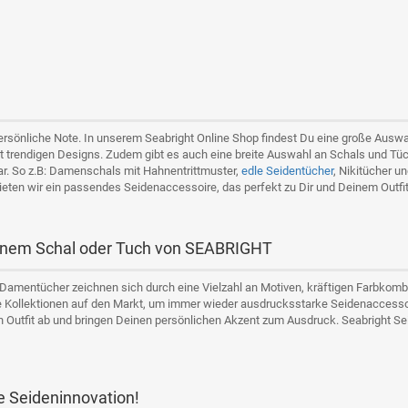
persönliche Note. In unserem Seabright Online Shop findest Du eine große Aus
t trendigen Designs. Zudem gibt es auch eine breite Auswahl an Schals und Tü
ar. So z.B: Damenschals mit Hahnentrittmuster,
edle Seidentücher
, Nikitücher u
 bieten wir ein passendes Seidenaccessoire, das perfekt zu Dir und Deinem Outfit
 einem Schal oder Tuch von SEABRIGHT
Damentücher zeichnen sich durch eine Vielzahl an Motiven, kräftigen Farbkombi
 Kollektionen auf den Markt, um immer wieder ausdrucksstarke Seidenaccessoir
 Outfit ab und bringen Deinen persönlichen Akzent zum Ausdruck. Seabright Se
e Seideninnovation!