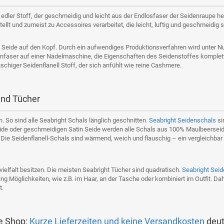
n edler Stoff, der geschmeidig und leicht aus der Endlosfaser der Seidenraupe he
llt und zumeist zu Accessoires verarbeitet, die leicht, luftig und geschmeidig s
on Seide auf den Kopf. Durch ein aufwendiges Produktionsverfahren wird unter 
nfaser auf einer Nadelmaschine, die Eigenschaften des Seidenstoffes komplett
schiger Seidenflanell Stoff, der sich anfühlt wie reine Cashmere.
und Tücher
h. So sind alle Seabright Schals länglich geschnitten.
Seabright Seidenschals
si
ide oder geschmeidigen Satin Seide werden alle Schals aus 100% Maulbeerseide 
t. Die Seidenflanell-Schals sind wärmend, weich und flauschig – ein vergleichba
elfalt besitzen. Die meisten Seabright Tücher sind quadratisch.
Seabright Seid
ng Möglichkeiten, wie z.B. im Haar, an der Tasche oder kombiniert im Outfit. Da
t.
e Shop:
Kurze Lieferzeiten und keine Versandkosten
deut