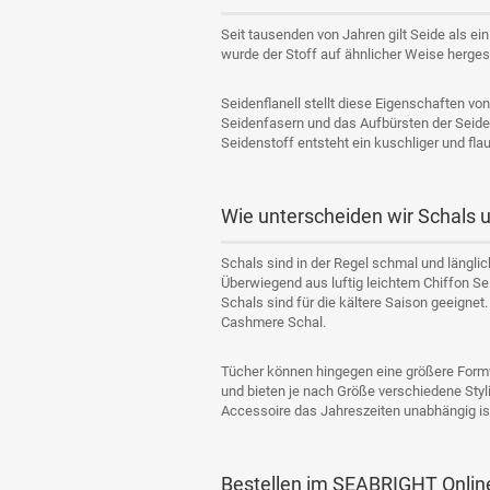
Seit tausenden von Jahren gilt Seide als ei
wurde der Stoff auf ähnlicher Weise hergeste
Seidenflanell stellt diese Eigenschaften v
Seidenfasern und das Aufbürsten der Seide
Seidenstoff entsteht ein kuschliger und flau
Wie unterscheiden wir Schals 
Schals sind in der Regel schmal und länglic
Überwiegend aus luftig leichtem Chiffon Se
Schals sind für die kältere Saison geeigne
Cashmere Schal.
Tücher können hingegen eine größere Formvi
und bieten je nach Größe verschiedene Styli
Accessoire das Jahreszeiten unabhängig is
Bestellen im SEABRIGHT Onlin