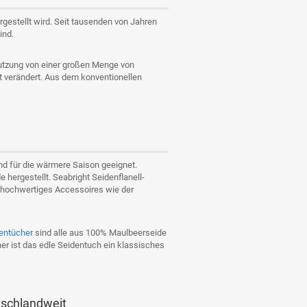
rgestellt wird. Seit tausenden von Jahren
ind.
Nutzung von einer großen Menge von
 verändert. Aus dem konventionellen
nd für die wärmere Saison geeignet.
hergestellt. Seabright Seidenflanell-
r hochwertiges Accessoires wie der
entücher
sind alle aus 100% Maulbeerseide
her ist das edle Seidentuch ein klassisches
schlandweit